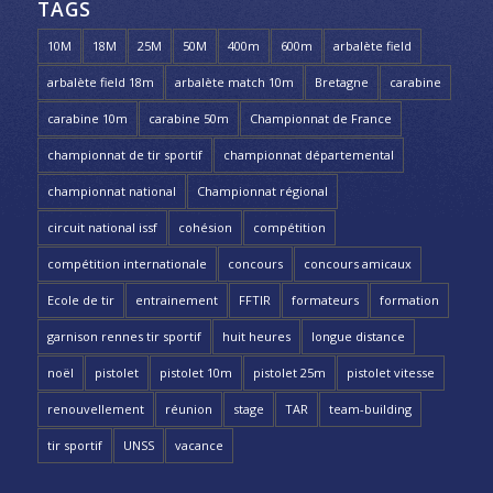
TAGS
10M
18M
25M
50M
400m
600m
arbalète field
arbalète field 18m
arbalète match 10m
Bretagne
carabine
carabine 10m
carabine 50m
Championnat de France
championnat de tir sportif
championnat départemental
championnat national
Championnat régional
circuit national issf
cohésion
compétition
compétition internationale
concours
concours amicaux
Ecole de tir
entrainement
FFTIR
formateurs
formation
garnison rennes tir sportif
huit heures
longue distance
noël
pistolet
pistolet 10m
pistolet 25m
pistolet vitesse
renouvellement
réunion
stage
TAR
team-building
tir sportif
UNSS
vacance