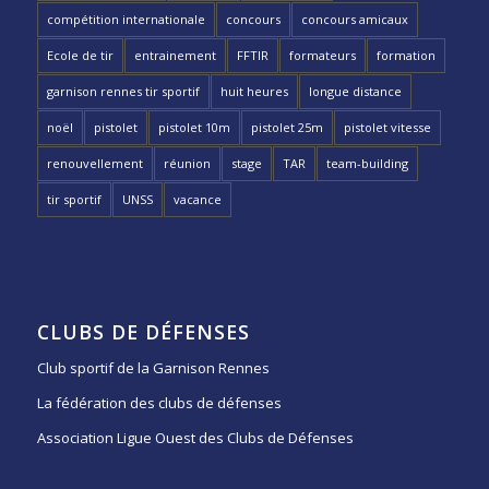
compétition internationale
concours
concours amicaux
Ecole de tir
entrainement
FFTIR
formateurs
formation
garnison rennes tir sportif
huit heures
longue distance
noël
pistolet
pistolet 10m
pistolet 25m
pistolet vitesse
renouvellement
réunion
stage
TAR
team-building
tir sportif
UNSS
vacance
CLUBS DE DÉFENSES
Club sportif de la Garnison Rennes
La fédération des clubs de défenses
Association Ligue Ouest des Clubs de Défenses