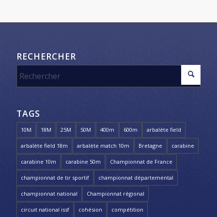
RECHERCHER
TAGS
10M
18M
25M
50M
400m
600m
arbalète field
arbalète field 18m
arbalète match 10m
Bretagne
carabine
carabine 10m
carabine 50m
Championnat de France
championnat de tir sportif
championnat départemental
championnat national
Championnat régional
circuit national issf
cohésion
compétition