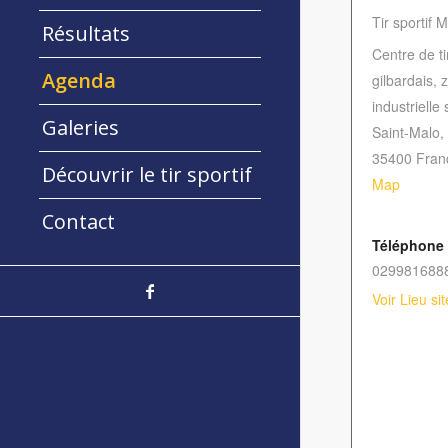
Tir sportif 
Résultats
Centre de ti
Agenda
gilbardais, 
industrielle
Galeries
Saint-Malo
,
35400
Fran
Découvrir le tir sportif
Map
Contact
Téléphone
029981688
Voir Lieu si