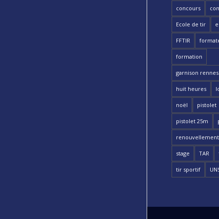
concours
con
Ecole de tir
e
FFTIR
format
formation
garnison rennes 
huit heures
l
noël
pistolet
pistolet 25m
renouvellement
stage
TAR
tir sportif
UN