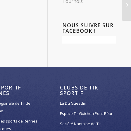
Tournois
Ré
NOUS SUIVRE SUR
FACEBOOK !
SPORTIF
CLUBS DE TIR
NES
SPORTIF
égionale de Tir de
La Du Guesclin
ne
Espace Tir Guichen Pont-Réan
des sports de Rennes
Société Nantaise de Tir
acques