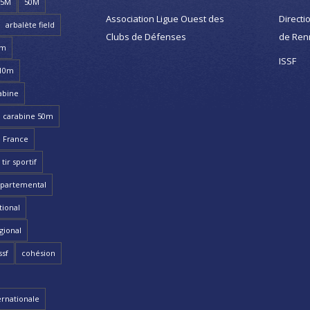
25M
50M
Association Ligue Ouest des
Directi
arbalète field
Clubs de Défenses
de Ren
8m
ISSF
 10m
abine
carabine 50m
 France
ir sportif
partemental
ional
gional
ssf
cohésion
ernationale