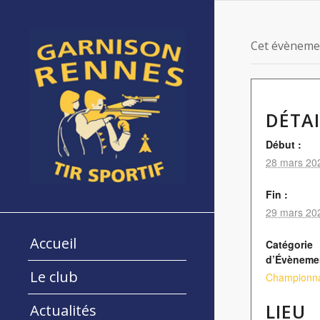
Cet évènemen
DÉTAI
Début :
28 mars 20
Fin :
29 mars 20
Accueil
Catégorie
d’Évèneme
Le club
Championnat
LIEU
Actualités