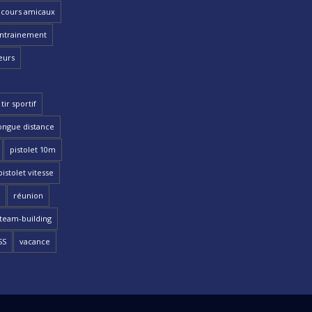
cours amicaux
ntrainement
eurs
tir sportif
ongue distance
pistolet 10m
pistolet vitesse
réunion
team-building
SS
vacance