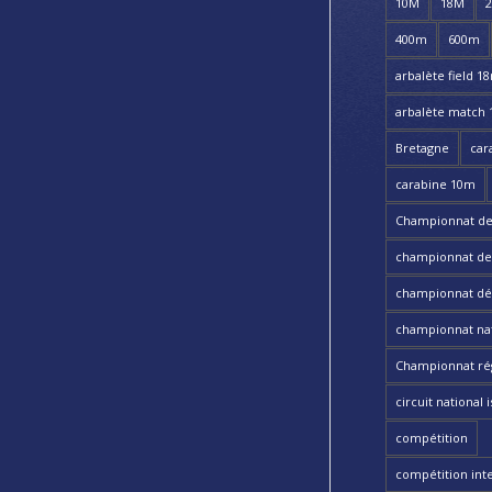
10M
18M
400m
600m
arbalète field 1
arbalète match
Bretagne
car
carabine 10m
Championnat de
championnat de t
championnat dé
championnat nat
Championnat ré
circuit national i
compétition
compétition int