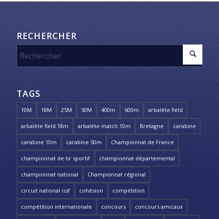
RECHERCHER
TAGS
10M
18M
25M
50M
400m
600m
arbalète field
arbalète field 18m
arbalète match 10m
Bretagne
carabine
carabine 10m
carabine 50m
Championnat de France
championnat de tir sportif
championnat départemental
championnat national
Championnat régional
circuit national issf
cohésion
compétition
compétition internationale
concours
concours amicaux