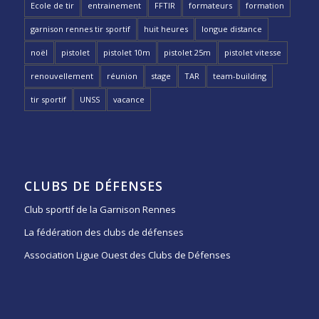
Ecole de tir
entrainement
FFTIR
formateurs
formation
garnison rennes tir sportif
huit heures
longue distance
noël
pistolet
pistolet 10m
pistolet 25m
pistolet vitesse
renouvellement
réunion
stage
TAR
team-building
tir sportif
UNSS
vacance
CLUBS DE DÉFENSES
Club sportif de la Garnison Rennes
La fédération des clubs de défenses
Association Ligue Ouest des Clubs de Défenses