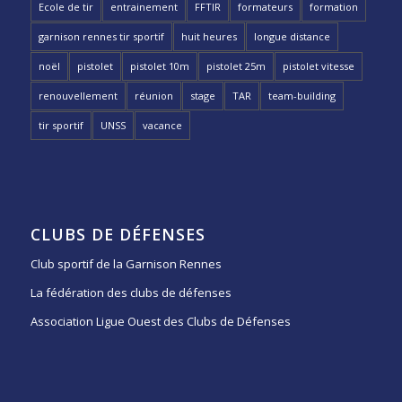
Ecole de tir
entrainement
FFTIR
formateurs
formation
garnison rennes tir sportif
huit heures
longue distance
noël
pistolet
pistolet 10m
pistolet 25m
pistolet vitesse
renouvellement
réunion
stage
TAR
team-building
tir sportif
UNSS
vacance
CLUBS DE DÉFENSES
Club sportif de la Garnison Rennes
La fédération des clubs de défenses
Association Ligue Ouest des Clubs de Défenses