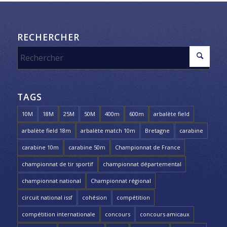
RECHERCHER
TAGS
10M
18M
25M
50M
400m
600m
arbalète field
arbalète field 18m
arbalète match 10m
Bretagne
carabine
carabine 10m
carabine 50m
Championnat de France
championnat de tir sportif
championnat départemental
championnat national
Championnat régional
circuit national issf
cohésion
compétition
compétition internationale
concours
concours amicaux