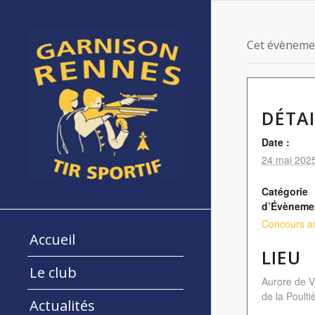
Cet évènemen
DÉTAI
Date :
24 mai 202
Catégorie
d’Évèneme
Concours a
Accueil
LIEU
Le club
Aurore de V
de la Poulti
Actualités