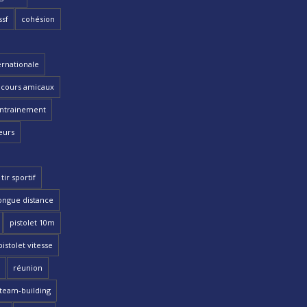
ssf
cohésion
ernationale
cours amicaux
ntrainement
eurs
tir sportif
ongue distance
pistolet 10m
pistolet vitesse
réunion
team-building