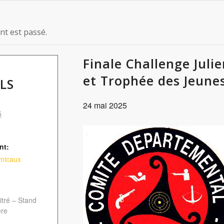
t est passé.
Finale Challenge Juli
et Trophée des Jeune
LS
24 mai 2025
5
nt:
micaux
itré – Stand
ère