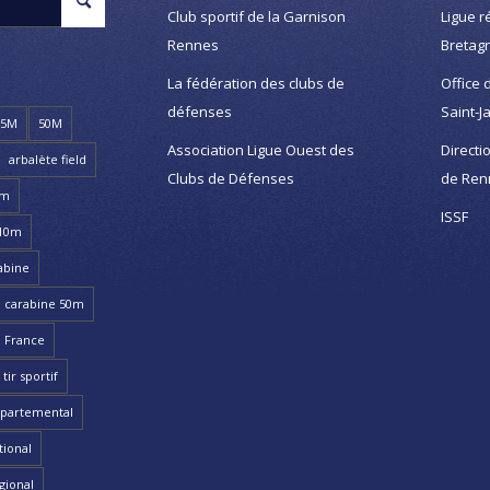
Club sportif de la Garnison
Ligue r
Rennes
Bretag
La fédération des clubs de
Office 
défenses
Saint-J
25M
50M
Association Ligue Ouest des
Directi
arbalète field
Clubs de Défenses
de Ren
8m
ISSF
 10m
abine
carabine 50m
 France
ir sportif
partemental
ional
gional