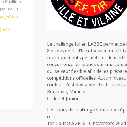
 la Poultière
gne
35500
oogle Map
te web
Le challenge Julien LABBE permet de 
8 écoles de tir d’Ille et Vilaine une foi
regroupements permettent de mettr
concurrence les jeunes sur une compé
qui se veut flexible afin de les prépar
compétitions officielles. Aucun niveau
couleur n’est demandé. Il est ouvert 
Benjamin, Minime,
Cadet et Junior.
Les tours de challenge sont donc ré
ceci :
1er Tour : CSGR le 16 novembre 2024