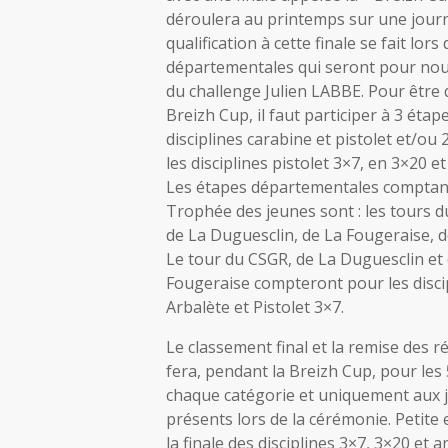
déroulera au printemps sur une journ
qualification à cette finale se fait lor
départementales qui seront pour nou
du challenge Julien LABBE. Pour être q
Breizh Cup, il faut participer à 3 étap
disciplines carabine et pistolet et/ou
les disciplines pistolet 3×7, en 3×20 e
Les étapes départementales comptan
Trophée des jeunes sont : les tours d
de La Duguesclin, de La Fougeraise, d
Le tour du CSGR, de La Duguesclin et
Fougeraise compteront pour les disci
Arbalète et Pistolet 3×7.
Le classement final et la remise des
fera, pendant la Breizh Cup, pour les
chaque catégorie et uniquement aux 
présents lors de la cérémonie. Petite
la finale des disciplines 3×7, 3×20 et a