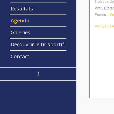
3 bis rue de
Résultats
Vitré
,
Breta
France
+ G
Agenda
Voir Lieu si
Galeries
Découvrir le tir sportif
Contact