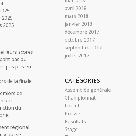
mai 2018
24
avril 2018
 2025
mars 2018
r 2025
janvier 2018
s 2025
décembre 2017
octobre 2017
septembre 2017
meilleurs scores
juillet 2017
ipant pas au
nc pas pris en
CATÉGORIES
s de la finale.
Assemblée générale
remiers de
Championnat
eront
Le club
nction du
Presse
rie.
Résultats
ment régional
Stage
p » qui se