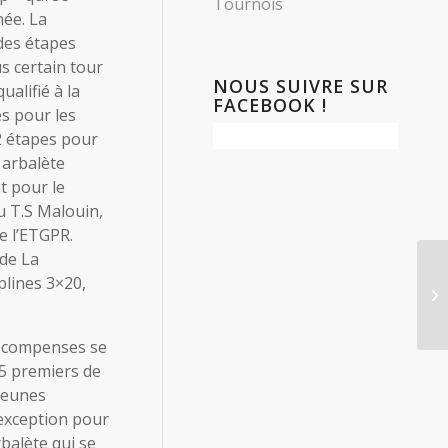
Tournois
ée. La
s des étapes
s certain tour
NOUS SUIVRE SUR
ualifié à la
FACEBOOK !
es pour les
 2 étapes pour
t arbalète
t pour le
u T.S Malouin,
e l’ETGPR.
 de La
plines 3×20,
FR
 récompenses se
 5 premiers de
jeunes
 exception pour
rbalète qui se