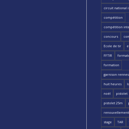
circuit national i
compétition
compétition int
concours
con
Ecole de tir
e
FFTIR
format
formation
garnison rennes 
huit heures
l
noël
pistolet
pistolet 25m
renouvellement
stage
TAR