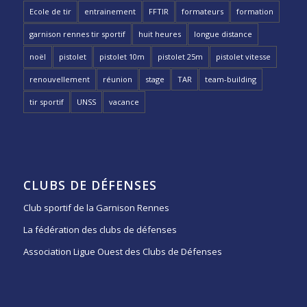
Ecole de tir
entrainement
FFTIR
formateurs
formation
garnison rennes tir sportif
huit heures
longue distance
noël
pistolet
pistolet 10m
pistolet 25m
pistolet vitesse
renouvellement
réunion
stage
TAR
team-building
tir sportif
UNSS
vacance
CLUBS DE DÉFENSES
Club sportif de la Garnison Rennes
La fédération des clubs de défenses
Association Ligue Ouest des Clubs de Défenses