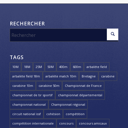
RECHERCHER
TAGS
10M
18M
25M
50M
400m
600m
arbalète field
arbalète field 18m
arbalète match 10m
Bretagne
carabine
carabine 10m
carabine 50m
Championnat de France
championnat de tir sportif
championnat départemental
championnat national
Championnat régional
circuit national issf
cohésion
compétition
compétition internationale
concours
concours amicaux