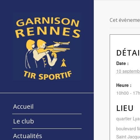
Cet évènemen
DÉTAI
Date :
10 septemb
Heure :
10h00 - 17
Accueil
LIEU
quartier Ly
Le club
boulevard 
Actualités
Saint Jacqu