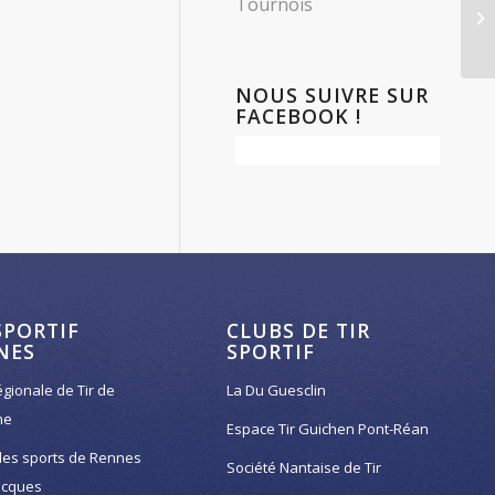
Tournois
Ch
NOUS SUIVRE SUR
FACEBOOK !
SPORTIF
CLUBS DE TIR
NES
SPORTIF
égionale de Tir de
La Du Guesclin
ne
Espace Tir Guichen Pont-Réan
des sports de Rennes
Société Nantaise de Tir
acques