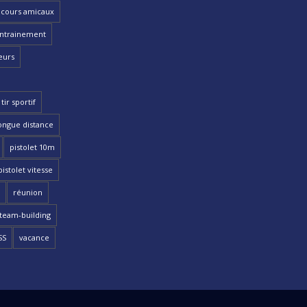
cours amicaux
ntrainement
eurs
tir sportif
ongue distance
pistolet 10m
pistolet vitesse
réunion
team-building
SS
vacance