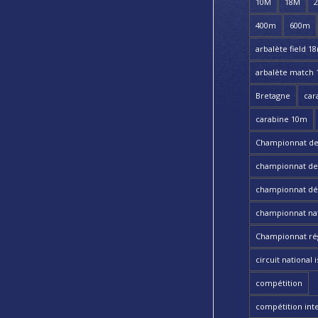
10M
18M
400m
600m
arbalète field 1
arbalète match
Bretagne
car
carabine 10m
Championnat de
championnat de t
championnat dé
championnat nat
Championnat ré
circuit national i
compétition
compétition int