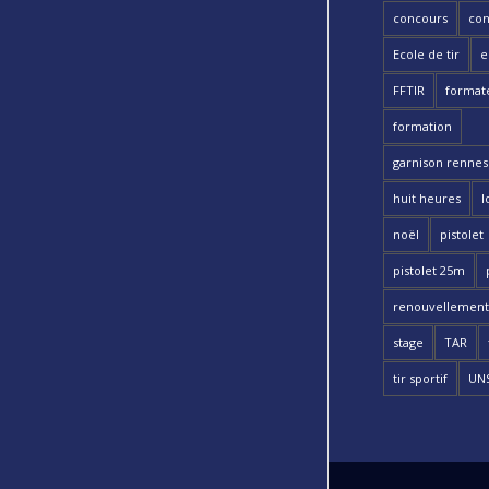
concours
con
Ecole de tir
e
FFTIR
format
formation
garnison rennes 
huit heures
l
noël
pistolet
pistolet 25m
renouvellement
stage
TAR
tir sportif
UN