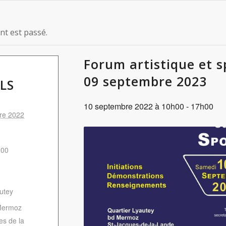
t est passé.
Forum artistique et sp
09 septembre 2023
LS
10 septembre 2022 à 10h00
-
17h00
re 2022
h00
autey
Mermoz
es de la