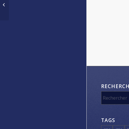
maintenir le lien et
progresser dans sa
technique de tir
autrement
RECHERC
TAGS