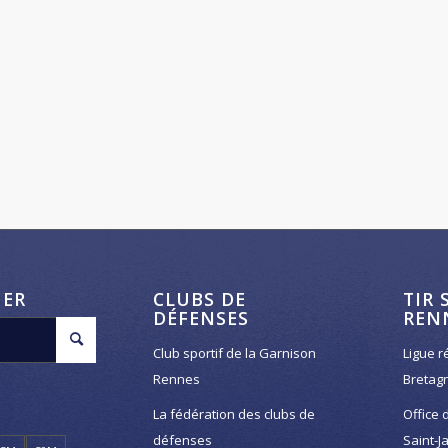
HER
CLUBS DE
TIR 
DÉFENSES
REN
Club sportif de la Garnison
Ligue r
Rennes
Bretag
La fédération des clubs de
Office 
défenses
Saint-J