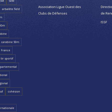
25M
50M
Association Ligue Ouest des
Directi
arbalète field
Clubs de Défenses
de Ren
8m
ISSF
 10m
abine
carabine 50m
 France
ir sportif
partemental
ional
gional
ssf
cohésion
ernationale