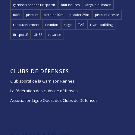
garnison rennes tir sportif
huit heures
longue distance
noël
pistolet
pistolet 10m
pistolet 25m
pistolet vitesse
renouvellement
réunion
stage
TAR
team-building
tir sportif
UNSS
vacance
CLUBS DE DÉFENSES
Club sportif de la Garnison Rennes
La fédération des clubs de défenses
Association Ligue Ouest des Clubs de Défenses