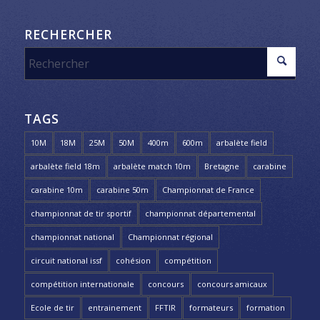
RECHERCHER
TAGS
10M
18M
25M
50M
400m
600m
arbalète field
arbalète field 18m
arbalète match 10m
Bretagne
carabine
carabine 10m
carabine 50m
Championnat de France
championnat de tir sportif
championnat départemental
championnat national
Championnat régional
circuit national issf
cohésion
compétition
compétition internationale
concours
concours amicaux
Ecole de tir
entrainement
FFTIR
formateurs
formation