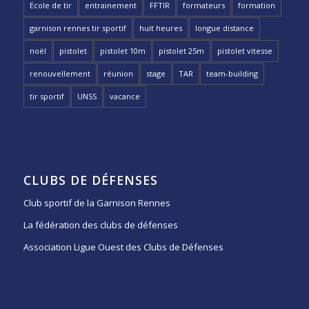
Ecole de tir
entrainement
FFTIR
formateurs
formation
garnison rennes tir sportif
huit heures
longue distance
noël
pistolet
pistolet 10m
pistolet 25m
pistolet vitesse
renouvellement
réunion
stage
TAR
team-building
tir sportif
UNSS
vacance
CLUBS DE DÉFENSES
Club sportif de la Garnison Rennes
La fédération des clubs de défenses
Association Ligue Ouest des Clubs de Défenses