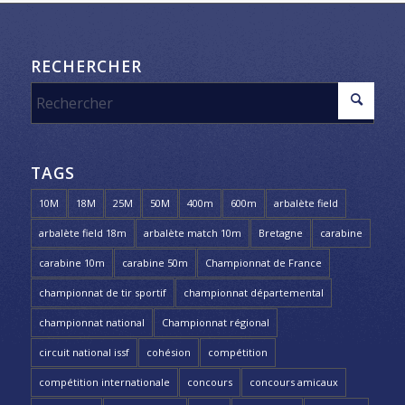
RECHERCHER
TAGS
10M
18M
25M
50M
400m
600m
arbalète field
arbalète field 18m
arbalète match 10m
Bretagne
carabine
carabine 10m
carabine 50m
Championnat de France
championnat de tir sportif
championnat départemental
championnat national
Championnat régional
circuit national issf
cohésion
compétition
compétition internationale
concours
concours amicaux