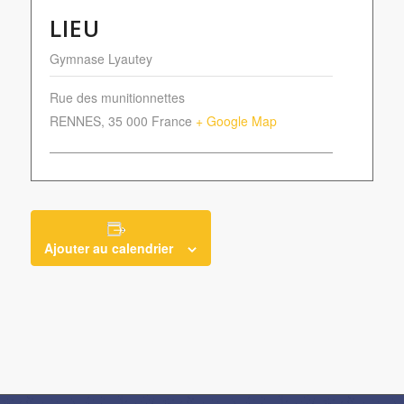
LIEU
Gymnase Lyautey
Rue des munitionnettes
RENNES
,
35 000
France
+ Google Map
Ajouter au calendrier