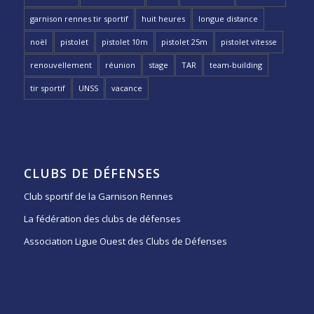
garnison rennes tir sportif
huit heures
longue distance
noël
pistolet
pistolet 10m
pistolet 25m
pistolet vitesse
renouvellement
réunion
stage
TAR
team-building
tir sportif
UNSS
vacance
CLUBS DE DÉFENSES
Club sportif de la Garnison Rennes
La fédération des clubs de défenses
Association Ligue Ouest des Clubs de Défenses