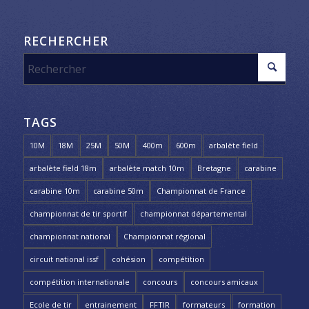
RECHERCHER
TAGS
10M
18M
25M
50M
400m
600m
arbalète field
arbalète field 18m
arbalète match 10m
Bretagne
carabine
carabine 10m
carabine 50m
Championnat de France
championnat de tir sportif
championnat départemental
championnat national
Championnat régional
circuit national issf
cohésion
compétition
compétition internationale
concours
concours amicaux
Ecole de tir
entrainement
FFTIR
formateurs
formation