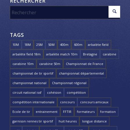
RECHERCHER
TAGS
10M
18M
25M
50M
400m
600m
arbalète field
arbalète field 18m
arbalète match 10m
Bretagne
carabine
carabine 10m
carabine 50m
Championnat de France
championnat de tir sportif
championnat départemental
championnat national
Championnat régional
circuit national issf
cohésion
compétition
compétition internationale
concours
concours amicaux
Ecole de tir
entrainement
FFTIR
formateurs
formation
garnison rennes tir sportif
huit heures
longue distance