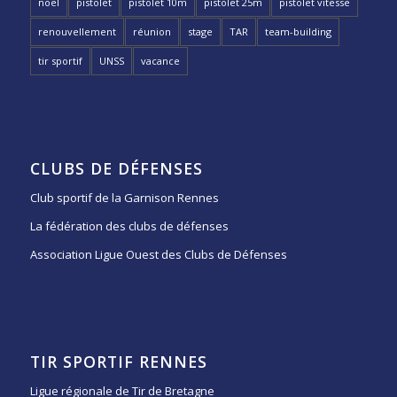
noël
pistolet
pistolet 10m
pistolet 25m
pistolet vitesse
renouvellement
réunion
stage
TAR
team-building
tir sportif
UNSS
vacance
CLUBS DE DÉFENSES
Club sportif de la Garnison Rennes
La fédération des clubs de défenses
Association Ligue Ouest des Clubs de Défenses
TIR SPORTIF RENNES
Ligue régionale de Tir de Bretagne