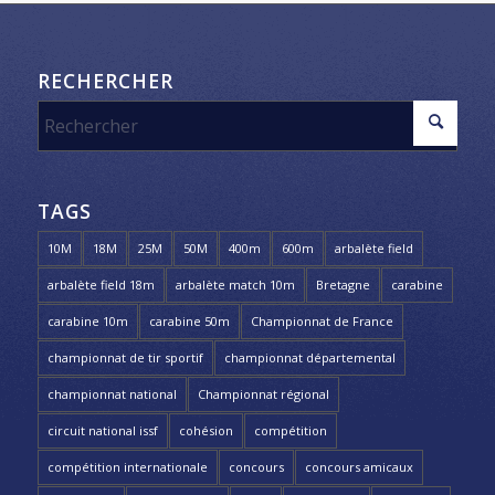
RECHERCHER
TAGS
10M
18M
25M
50M
400m
600m
arbalète field
arbalète field 18m
arbalète match 10m
Bretagne
carabine
carabine 10m
carabine 50m
Championnat de France
championnat de tir sportif
championnat départemental
championnat national
Championnat régional
circuit national issf
cohésion
compétition
compétition internationale
concours
concours amicaux