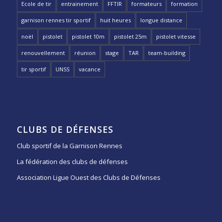
Ecole de tir
entrainement
FFTIR
formateurs
formation
garnison rennes tir sportif
huit heures
longue distance
noël
pistolet
pistolet 10m
pistolet 25m
pistolet vitesse
renouvellement
réunion
stage
TAR
team-building
tir sportif
UNSS
vacance
CLUBS DE DÉFENSES
Club sportif de la Garnison Rennes
La fédération des clubs de défenses
Association Ligue Ouest des Clubs de Défenses