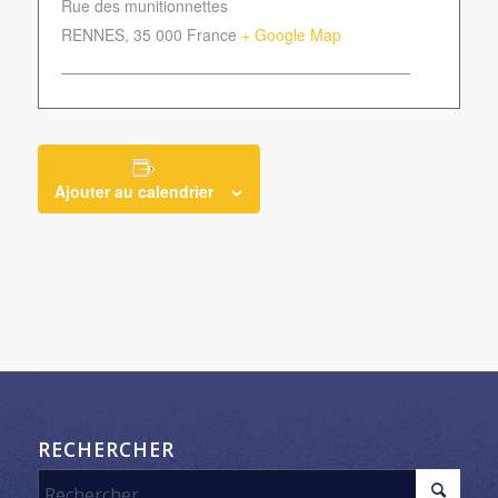
Rue des munitionnettes
RENNES
,
35 000
France
+ Google Map
Ajouter au calendrier
RECHERCHER