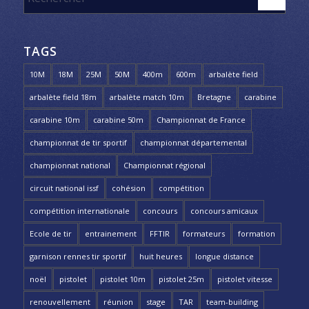
TAGS
10M
18M
25M
50M
400m
600m
arbalète field
arbalète field 18m
arbalète match 10m
Bretagne
carabine
carabine 10m
carabine 50m
Championnat de France
championnat de tir sportif
championnat départemental
championnat national
Championnat régional
circuit national issf
cohésion
compétition
compétition internationale
concours
concours amicaux
Ecole de tir
entrainement
FFTIR
formateurs
formation
garnison rennes tir sportif
huit heures
longue distance
noël
pistolet
pistolet 10m
pistolet 25m
pistolet vitesse
renouvellement
réunion
stage
TAR
team-building