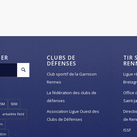
HER
CLUBS DE
TIR 
DÉFENSES
REN
Club sportif de la Garnison
Ligue r
Rennes
Bretag
La fédération des clubs de
Office 
défenses
Saint-J
25M
50M
Association Ligue Ouest des
Directi
arbalète field
Clubs de Défenses
de Ren
8m
ISSF
 10m