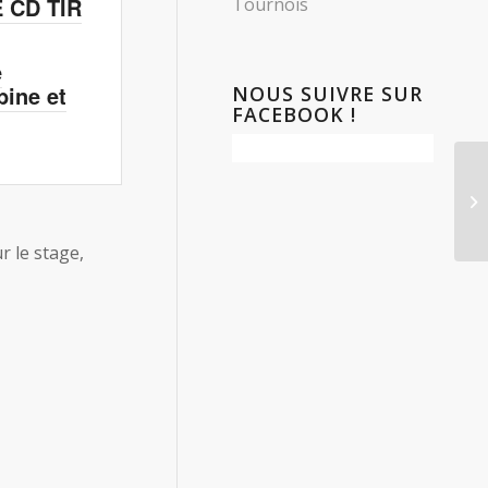
E CD TIR
Tournois
e
bine et
NOUS SUIVRE SUR
FACEBOOK !
Ch
et
20
r le stage,