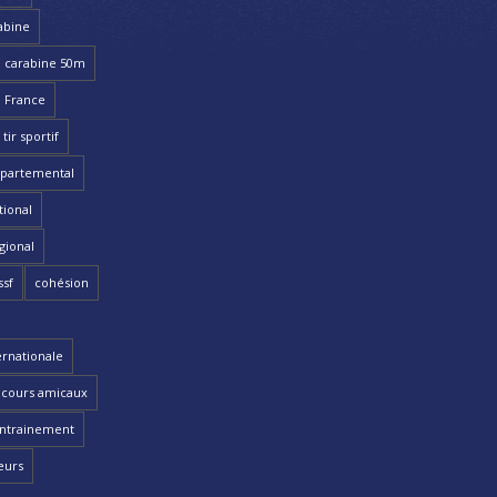
abine
carabine 50m
 France
ir sportif
partemental
ional
gional
ssf
cohésion
ernationale
cours amicaux
ntrainement
eurs