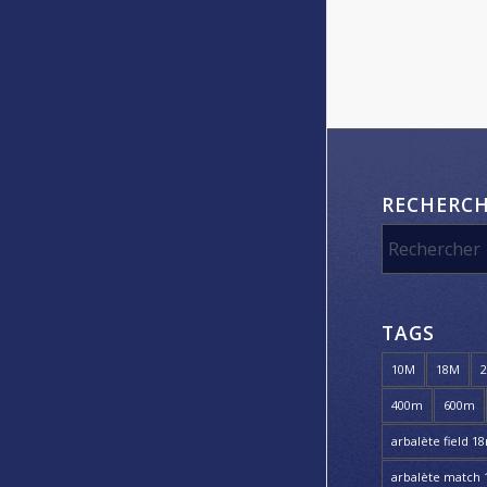
RECHERC
TAGS
10M
18M
400m
600m
arbalète field 1
arbalète match