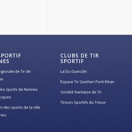
SPORTIF
CLUBS DE TIR
NES
SPORTIF
égionale de Tir de
La Du Guesclin
ne
Espace Tir Guichen Pont-Réan
des sports de Rennes
Société Nantaise de Tir
acques
Tireurs Sportifs du Trieux
on des sports de la ville
nes