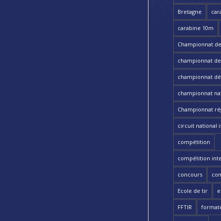
Bretagne
car
carabine 10m
Championnat de
championnat de t
championnat dé
championnat nat
Championnat ré
circuit national i
compétition
compétition int
concours
con
Ecole de tir
e
FFTIR
format