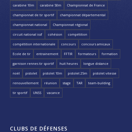
carabine 10m
carabine 50m
Championnat de France
championnat de tir sportif
championnat départemental
championnat national
Championnat régional
circuit national issf
cohésion
compétition
compétition internationale
concours
concours amicaux
Ecole de tir
entrainement
FFTIR
formateurs
formation
garnison rennes tir sportif
huit heures
longue distance
noël
pistolet
pistolet 10m
pistolet 25m
pistolet vitesse
renouvellement
réunion
stage
TAR
team-building
tir sportif
UNSS
vacance
CLUBS DE DÉFENSES