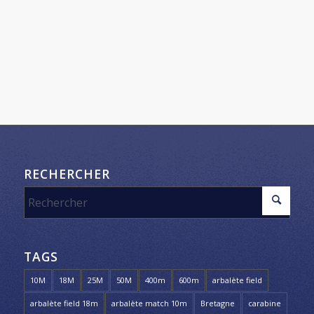
RECHERCHER
TAGS
10M
18M
25M
50M
400m
600m
arbalète field
arbalète field 18m
arbalète match 10m
Bretagne
carabine