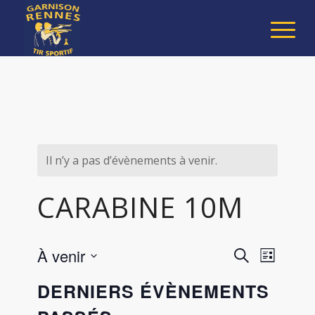
Il n’y a pas d’évènements à venir.
CARABINE 10M
RECHERC
Naviga
À venir
Recherche
Liste
de
ET
Sélectionnez
vues
DERNIERS ÉVÈNEMENTS
NAVIGAT
une
Évène
DE
date.