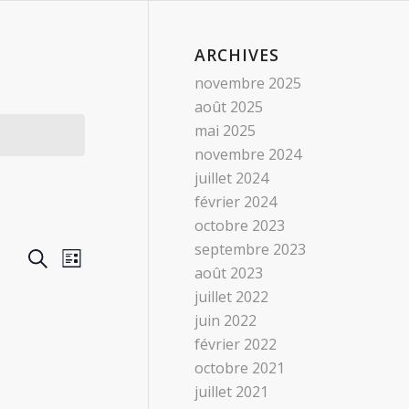
ARCHIVES
novembre 2025
août 2025
mai 2025
novembre 2024
juillet 2024
février 2024
octobre 2023
septembre 2023
RECHERCHE
Navigation
Recherche
Liste
de
août 2023
ET
vues
juillet 2022
NAVIGATION
Évènement
juin 2022
DE
février 2022
VUES
octobre 2021
ÉVÈNEMENTS
juillet 2021