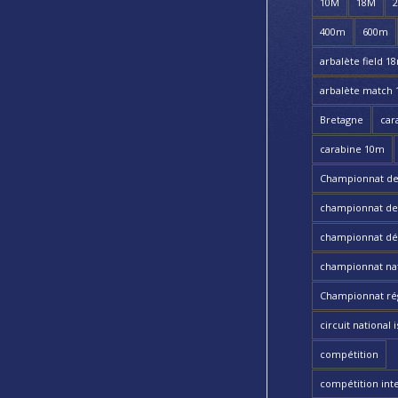
10M
18M
400m
600m
arbalète field 1
arbalète match
Bretagne
car
carabine 10m
Championnat de
championnat de t
championnat dé
championnat nat
Championnat ré
circuit national i
compétition
compétition int