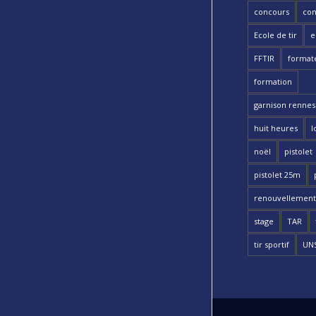
concours
con
Ecole de tir
e
FFTIR
format
formation
garnison rennes 
huit heures
l
noël
pistolet
pistolet 25m
renouvellement
stage
TAR
tir sportif
UN