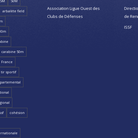
25M
50M
Association Ligue Ouest des
Directi
arbalète field
Clubs de Défenses
de Ren
8m
ISSF
 10m
abine
carabine 50m
 France
ir sportif
partemental
ional
gional
ssf
cohésion
ernationale