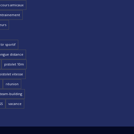
cours amicaux
ntrainement
eurs
tir sportif
ongue distance
pistolet 10m
pistolet vitesse
réunion
team-building
SS
vacance