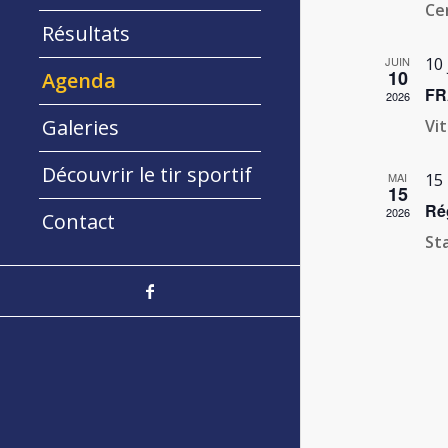
Ce
Résultats
JUIN
10 
10
Agenda
FR
2026
Galeries
Vit
Découvrir le tir sportif
MAI
15
15
Ré
2026
Contact
Sta