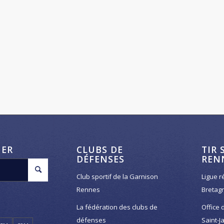
HER
CLUBS DE
TIR 
DÉFENSES
REN
Club sportif de la Garnison
Ligue r
Rennes
Bretag
La fédération des clubs de
Office 
défenses
Saint-J