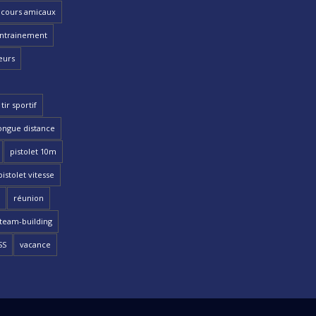
cours amicaux
ntrainement
eurs
tir sportif
ongue distance
pistolet 10m
pistolet vitesse
réunion
team-building
SS
vacance