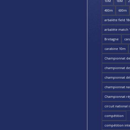
10M
18M
400m
600m
arbalète field 1
arbalète match
Bretagne
car
carabine 10m
Championnat de
championnat de t
championnat dé
championnat nat
Championnat ré
circuit national i
compétition
compétition int