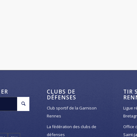
HER
CLUBS DE
TIR 
DÉFENSES
REN
Club sportif de la Garnison
Ligue r
Rennes
Bretag
La fédération des clubs de
Office 
défenses
Saint-J