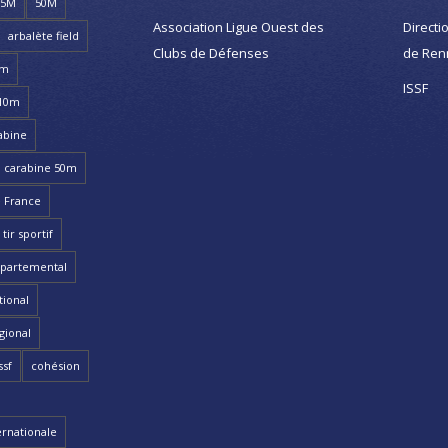
25M
50M
Association Ligue Ouest des
Directi
arbalète field
Clubs de Défenses
de Ren
8m
ISSF
 10m
abine
carabine 50m
 France
ir sportif
partemental
ional
gional
ssf
cohésion
ernationale