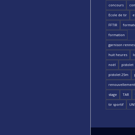
concours
con
Ecole de tir
e
FFTIR
format
formation
garnison rennes 
huit heures
l
noël
pistolet
pistolet 25m
renouvellement
stage
TAR
tir sportif
UN