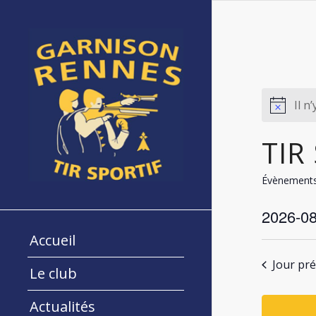
Il n
TIR
Évènement
2026-08
Sélectionn
Accueil
une
Jour pr
Le club
date.
Actualités