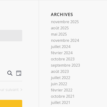
ARCHIVES
novembre 2025
août 2025
mai 2025
novembre 2024
juillet 2024
février 2024
octobre 2023
septembre 2023
RECHERCHE
août 2023
Navigation
Recherche
Jour
de
juillet 2022
ET
vues
juin 2022
NAVIGATION
Évènement
our suivant
février 2022
DE
octobre 2021
VUES
juillet 2021
ÉVÈNEMENTS