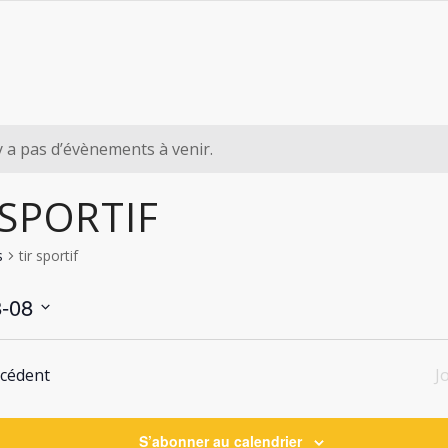
’y a pas d’évènements à venir.
 SPORTIF
s
tir sportif
-08
ez
écédent
J
S’abonner au calendrier